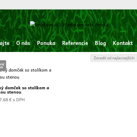
x 500 cm
ajte
O nás
Ponuka
Referencie
Blog
Kontakt
vaný
vok
ý domček so stolíkom a
nou stenou
7,68
€
s DPH