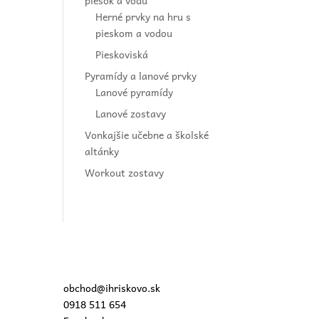
piesok a vodu
Herné prvky na hru s
pieskom a vodou
Pieskoviská
Pyramídy a lanové prvky
Lanové pyramídy
Lanové zostavy
Vonkajšie učebne a školské
altánky
Workout zostavy
obchod@ihriskovo.sk
0918 511 654