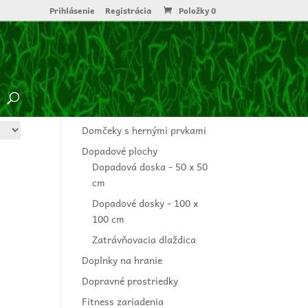
Prihlásenie
Registrácia
Položky 0
AKTUÁLNE NOVINKY
Altány a pergoly
Balančné prvky a zostavy
Celokovové herné prvky
Domčeky s hernými prvkami
Dopadové plochy
Dopadová doska - 50 x 50
cm
Dopadové dosky - 100 x
100 cm
Zatrávňovacia dlaždica
Doplnky na hranie
Dopravné prostriedky
Fitness zariadenia