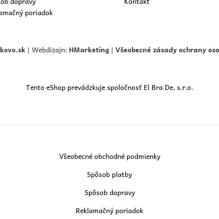
ob dopravy
Kontakt
amačný poriadok
skovo.
sk
| Webdizajn:
HMarketing
|
Všeobecné zásady ochrany os
Tento eShop prevádzkuje spoločnosť El Bra De, s.r.o.
Všeobecné obchodné podmienky
Spôsob platby
Spôsob dopravy
Reklamačný poriadok