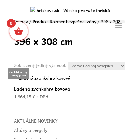
Domov
/ Produkt Rozmer bezpečnej zóny / 396 x 308
0
cm
396 x 308 cm
Zobrazený jediný výsledok
Certifikovaný
herný prvok
Ladená zvonkohra kovová
1.964,15
€
s DPH
AKTUÁLNE NOVINKY
Altány a pergoly