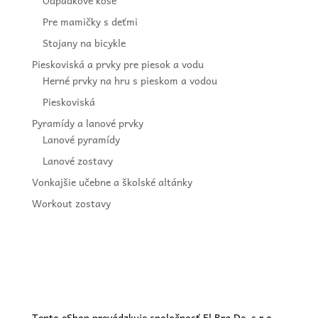
Odpadkové koše
Pre mamičky s deťmi
Stojany na bicykle
Pieskoviská a prvky pre piesok a vodu
Herné prvky na hru s pieskom a vodou
Pieskoviská
Pyramídy a lanové prvky
Lanové pyramídy
Lanové zostavy
Vonkajšie učebne a školské altánky
Workout zostavy
Tento eShop prevádzkuje spoločnosť El Bra De, s.r.o.