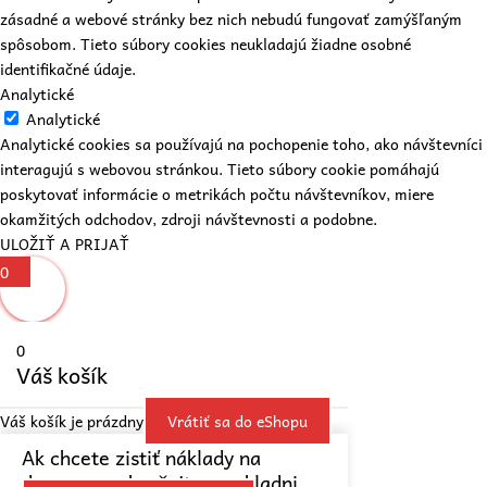
zásadné a webové stránky bez nich nebudú fungovať zamýšľaným
spôsobom. Tieto súbory cookies neukladajú žiadne osobné
identifikačné údaje.
Analytické
Analytické
Analytické cookies sa používajú na pochopenie toho, ako návštevníci
interagujú s webovou stránkou. Tieto súbory cookie pomáhajú
poskytovať informácie o metrikách počtu návštevníkov, miere
okamžitých odchodov, zdroji návštevnosti a podobne.
ULOŽIŤ A PRIJAŤ
0
0
Váš košík
Váš košík je prázdny
Vrátiť sa do eShopu
Ak chcete zistiť náklady na
dopravu, pokračujte v pokladni.