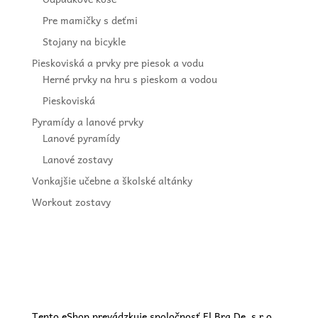
Pre mamičky s deťmi
Stojany na bicykle
Pieskoviská a prvky pre piesok a vodu
Herné prvky na hru s pieskom a vodou
Pieskoviská
Pyramídy a lanové prvky
Lanové pyramídy
Lanové zostavy
Vonkajšie učebne a školské altánky
Workout zostavy
Tento eShop prevádzkuje spoločnosť El Bra De, s.r.o.