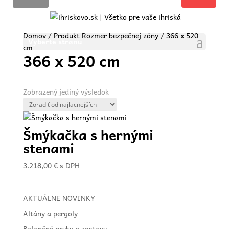
Domov
/ Produkt Rozmer bezpečnej zóny / 366 x 520
Vyberte stranu
cm
366 x 520 cm
Zobrazený jediný výsledok
Šmýkačka s hernými
stenami
3.218,00
€
s DPH
AKTUÁLNE NOVINKY
Altány a pergoly
Balančné prvky a zostavy