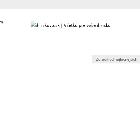
cm
ajte
O nás
Ponuka
Referencie
Blog
Kontakt