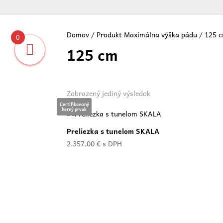
Domov
/ Produkt Maximálna výška pádu / 125 
0
125 cm
Vit
Zobrazený jediný výsledok
Certifikovaný
herný prvok
Preliezka s tunelom SKALA
2.357,00
€
s DPH