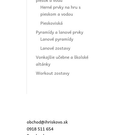
piesok a vodu
Herné prvky na hru s
pieskom a vodou
Pieskoviská
Pyramídy a lanové prvky
Lanové pyramídy
Lanové zostavy
Vonkajšie učebne a školské
altánky
Workout zostavy
obchod@ihriskovo.sk
0918 511 654