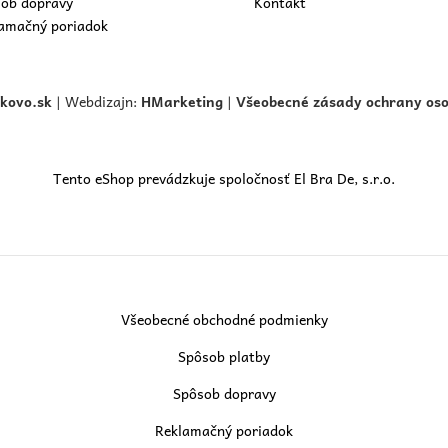
ob dopravy
Kontakt
amačný poriadok
skovo.
sk
| Webdizajn:
HMarketing
|
Všeobecné zásady ochrany os
Tento eShop prevádzkuje spoločnosť El Bra De, s.r.o.
Všeobecné obchodné podmienky
Spôsob platby
Spôsob dopravy
Reklamačný poriadok