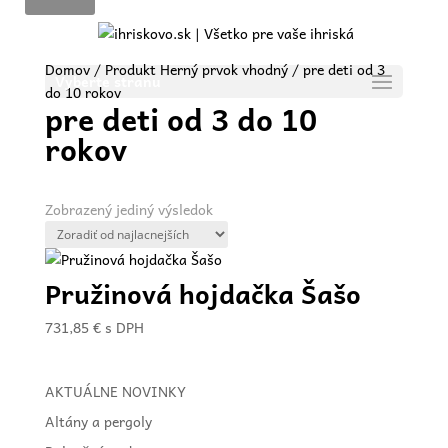
Domov
/ Produkt Herný prvok vhodný / pre deti od 3
Vyberte stranu
do 10 rokov
pre deti od 3 do 10
rokov
Zobrazený jediný výsledok
Pružinová hojdačka Šašo
731,85
€
s DPH
AKTUÁLNE NOVINKY
Altány a pergoly