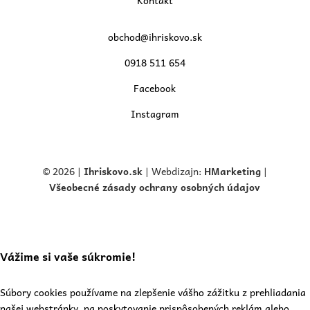
Kontakt
obchod@ihriskovo.sk
0918 511 654
Facebook
Instagram
© 2026 |
Ihriskovo.
sk
| Webdizajn:
HMarketing
|
Všeobecné zásady ochrany osobných údajov
Vážime si vaše súkromie!
Súbory cookies používame na zlepšenie vášho zážitku z prehliadania
našej webstránky, na poskytovanie prispôsobených reklám alebo