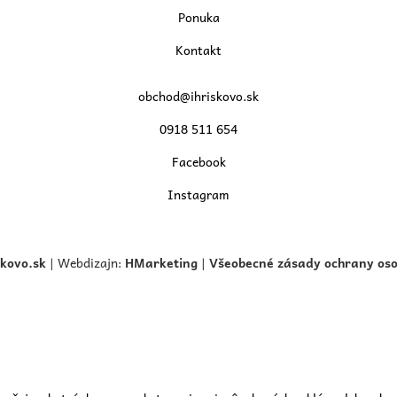
Ponuka
Kontakt
obchod@ihriskovo.sk
0918 511 654
Facebook
Instagram
skovo.
sk
| Webdizajn:
HMarketing
|
Všeobecné zásady ochrany os