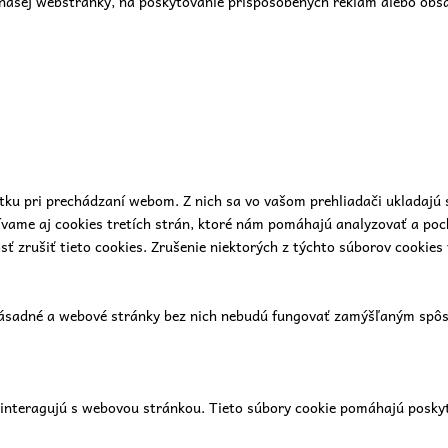
našej webstránky, na poskytovanie prispôsobených reklám alebo obsah
tku pri prechádzaní webom. Z nich sa vo vašom prehliadači ukladajú 
ívame aj cookies tretích strán, ktoré nám pomáhajú analyzovať a poc
 zrušiť tieto cookies. Zrušenie niektorých z týchto súborov cookies 
zásadné a webové stránky bez nich nebudú fungovať zamýšľaným spôso
i interagujú s webovou stránkou. Tieto súbory cookie pomáhajú posky