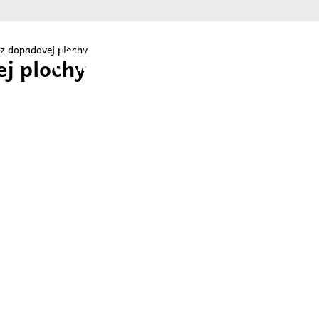
z dopadovej plochy
j plochy
ajte
O nás
Ponuka
Referencie
Blog
Kontakt