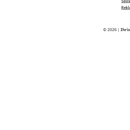
Spôs
Rekl
© 2026 |
Ihri