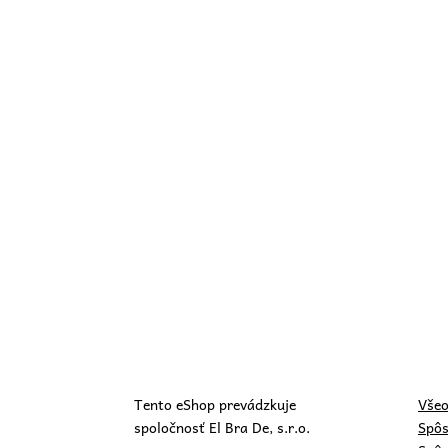
Tento eShop prevádzkuje
Všeo
spoločnosť El Bra De, s.r.o.
Spôs