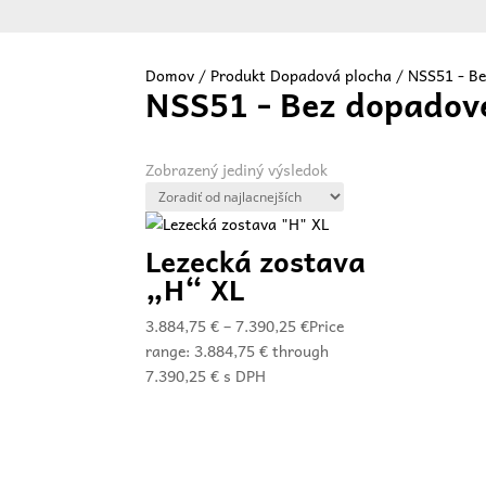
Domov
/ Produkt Dopadová plocha / NSS51 - Be
NSS51 - Bez dopadove
Vit
Zobrazený jediný výsledok
Lezecká zostava
„H“ XL
3.884,75
€
–
7.390,25
€
Price
range: 3.884,75 € through
7.390,25 €
s DPH