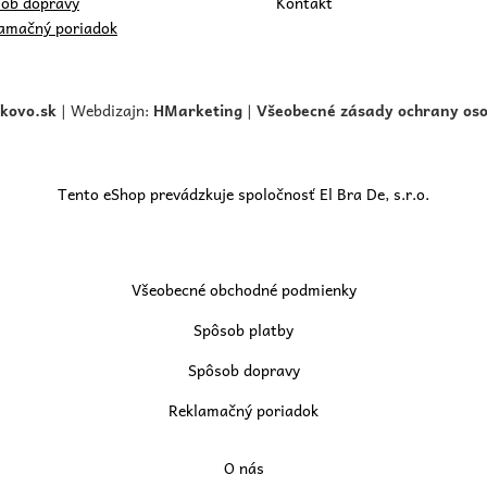
ob dopravy
Kontakt
amačný poriadok
skovo.
sk
| Webdizajn:
HMarketing
|
Všeobecné zásady ochrany os
Tento eShop prevádzkuje spoločnosť El Bra De, s.r.o.
Všeobecné obchodné podmienky
Spôsob platby
Spôsob dopravy
Reklamačný poriadok
O nás