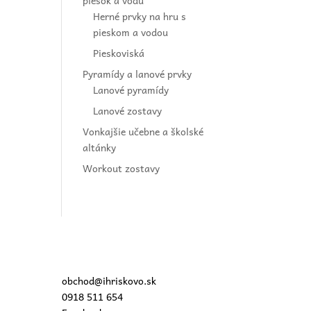
piesok a vodu
Herné prvky na hru s
pieskom a vodou
Pieskoviská
Pyramídy a lanové prvky
Lanové pyramídy
Lanové zostavy
Vonkajšie učebne a školské
altánky
Workout zostavy
obchod@ihriskovo.sk
0918 511 654