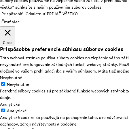
Súbory cookies používame na zlepšenie vášho zážitku z prehliadania 
všetko“ súhlasíte s naším používaním súborov cookies.
Prispôsobiť
Odmietnuť
PRIJAŤ VŠETKO
Čítať viac
Close
Prispôsobte preferencie súhlasu súborov cookies
Táto webová stránka používa súbory cookies na zlepšenie vášho záži
nevyhnutné pre fungovanie základných funkcií webovej stránky. Použ
uložené vo vašom prehliadači iba s vaším súhlasom. Máte tiež možnosť
Nevyhnutné
Nevyhnutné
Potrebné súbory cookies sú pre základné funkcie webových stránok 
údaje.
Analytické
Analytické
Analytické cookies sa používajú na pochopenie toho, ako návštevníc
odchodov, zdroji návštevnosti a podobne.