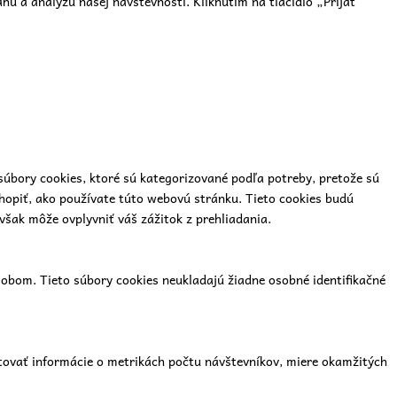
u a analýzu našej návštevnosti. Kliknutím na tlačidlo „Prijať
súbory cookies, ktoré sú kategorizované podľa potreby, pretože sú
hopiť, ako používate túto webovú stránku. Tieto cookies budú
však môže ovplyvniť váš zážitok z prehliadania.
bom. Tieto súbory cookies neukladajú žiadne osobné identifikačné
tovať informácie o metrikách počtu návštevníkov, miere okamžitých