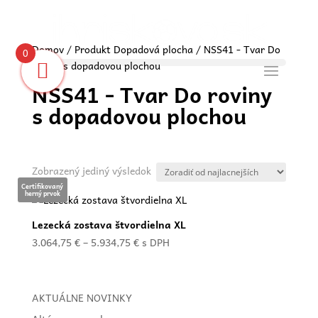
Domov
/ Produkt Dopadová plocha / NSS41 - Tvar Do
0
roviny s dopadovou plochou
NSS41 - Tvar Do roviny
s dopadovou plochou
Zobrazený jediný výsledok
Certifikovaný
herný prvok
Lezecká zostava štvordielna XL
Price
3.064,75
€
–
5.934,75
€
s DPH
range:
3.064,75 €
through
AKTUÁLNE NOVINKY
5.934,75 €