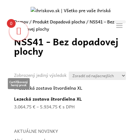
Domov
/ Produkt Dopadová plocha / NSS41 - Bez
0
dopadovej plochy
NSS41 - Bez dopadovej
plochy
Zobrazený jediný výsledok
Certifikovaný
herný prvok
Lezecká zostava štvordielna XL
Price
3.064,75
€
–
5.934,75
€
s DPH
range:
3.064,75 €
through
AKTUÁLNE NOVINKY
5.934,75 €