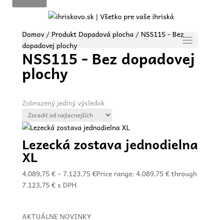
Domov
/ Produkt Dopadová plocha / NSS115 - Bez
Vyberte stranu
dopadovej plochy
NSS115 - Bez dopadovej
plochy
Zobrazený jediný výsledok
Lezecká zostava jednodielna
XL
4.089,75
€
–
7.123,75
€
Price range: 4.089,75 € through
7.123,75 €
s DPH
AKTUÁLNE NOVINKY