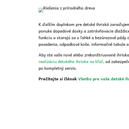
K ďalším doplnkom pre detské ihriská zaraďuje
ponuke dopadové dosky a zatrávňovacie dlaždice
funkciu a starajú sa o ľahké a bezúrazové pády de
posedenia, odpadkové koše, informačné tabule a 
Aby ste vaše nové alebo zrekonštruované ihrisko 
realizáciu detského ihriska na kľúč
,
od zabezpeče
po kompletný servis.
Prečítajte si článok
Všetko pre vaše detské i