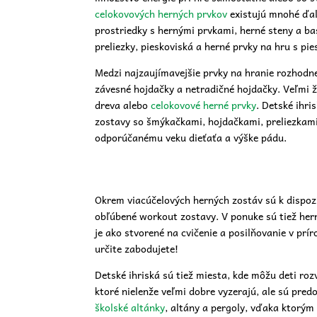
celokovových herných prvkov
existujú mnohé ďal
prostriedky s hernými prvkami, herné steny a bas
preliezky, pieskoviská a herné prvky na hru s pi
Medzi najzaujímavejšie prvky na hranie rozhodne
závesné hojdačky a netradičné hojdačky. Veľmi 
dreva alebo
celokovové herné prvky
. Detské ihr
zostavy so šmýkačkami, hojdačkami, preliezkam
odporúčanému veku dieťaťa a výške pádu.
Okrem viacúčelových herných zostáv sú k dispozí
obľúbené workout zostavy. V ponuke sú tiež herné
je ako stvorené na cvičenie a posilňovanie v prí
určite zabodujete!
Detské ihriská sú tiež miesta, kde môžu deti roz
ktoré nielenže veľmi dobre vyzerajú, ale sú pred
školské altánky
, altány a pergoly, vďaka ktorým 