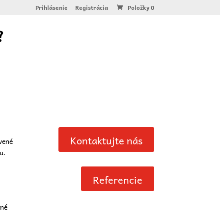
Prihlásenie
Registrácia
Položky 0
?
Kontaktujte nás
vené
u.
Referencie
ľné