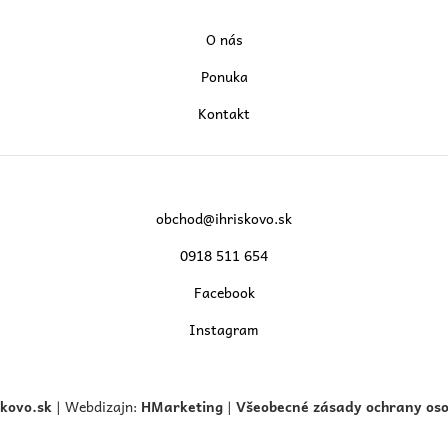
O nás
Ponuka
Kontakt
obchod@ihriskovo.sk
0918 511 654
Facebook
Instagram
skovo.
sk
| Webdizajn:
HMarketing
|
Všeobecné zásady ochrany os