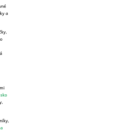
vné
vky a
čky,
ho
á
šmi
isko
y,
níky,
 a