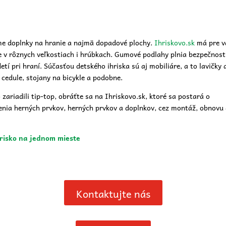
me doplnky na hranie a najmä dopadové plochy.
Ihriskovo.sk
má pre v
 v rôznych veľkostiach i hrúbkach. Gumové podlahy plnia bezpečnos
tí pri hraní. Súčasťou detského ihriska sú aj mobiliáre, a to lavičky 
cedule, stojany na bicykle a podobne.
zariadili tip-top, obráťte sa na Ihriskovo.sk, ktoré sa postará o
nia herných prvkov, herných prvkov a doplnkov, cez montáž, obnovu
hrisko na jednom mieste
Kontaktujte nás