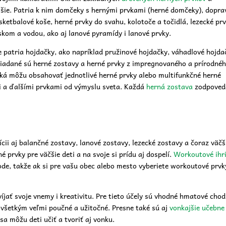
šie. Patria k nim domčeky s hernými prvkami (herné domčeky), dopra
ketbalové koše, herné prvky do svahu, kolotoče a točidlá, lezecké pr
eskom a vodou, ako aj lanové pyramídy i lanové prvky.
 patria hojdačky, ako napríklad pružinové hojdačky, váhadlové hojda
žiadané sú herné zostavy a herné prvky z impregnovaného a prírodné
iská môžu obsahovať jednotlivé herné prvky alebo multifunkčné herné
i a ďalšími prvkami od výmyslu sveta. Každá
herná zostava
zodpoved
cii aj balančné zostavy, lanové zostavy, lezecké zostavy a čoraz väč
 prvky pre väčšie deti a na svoje si prídu aj dospelí.
Workoutové ihr
rode, takže ak si pre vašu obec alebo mesto vyberiete workoutové prvk
víjať svoje vnemy i kreativitu. Pre tieto účely sú vhodné hmatové chod
ovšetkým veľmi poučné a užitočné. Presne také sú aj
vonkajšie učebne
sa môžu deti učiť a tvoriť aj vonku.