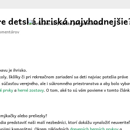
e detské ihriská najvhodnejšie
omentárov
ajte
O nás
Ponuka
Referencie
Blog
Kontakt
avu je ihrisko.
ly, škôlky či pri rekreačnom zariadení sa deti najviac potešia práve
 súčasťou verejného, ale i súkromného priestranstva a aby bolo vyba
é prvky
a
herné zostavy
. O tom, aké to sú vám povieme v tomto článk
šmýkačky alebo preliezky?
dia predstaviť naši malí nezbedníci, ktorí dokážu vynaložiť neuverite
svojimi kamarátmi. Okrem základných
drevených herných prvkov
a