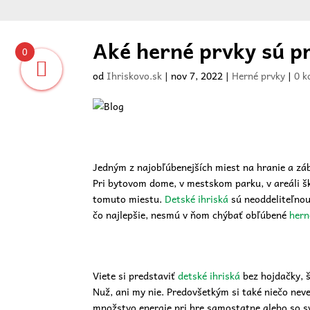
Aké herné prvky sú pr
0
od
Ihriskovo.sk
|
nov 7, 2022
|
Herné prvky
|
0 k
Vit
Jedným z najobľúbenejších miest na hranie a záb
Pri bytovom dome, v mestskom parku, v areáli ško
tomuto miestu.
Detské ihriská
sú neoddeliteľnou
čo najlepšie, nesmú v ňom chýbať obľúbené
hern
Viete si predstaviť
detské ihriská
bez hojdačky, 
Nuž, ani my nie. Predovšetkým si také niečo neve
množstvo energie pri hre samostatne alebo so 