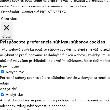
Súbory cookies používame na zlepšenie vášho zážitku z prehliadania 
všetko“ súhlasíte s naším používaním súborov cookies.
Prispôsobiť
Odmietnuť
PRIJAŤ VŠETKO
Čítať viac
Close
Prispôsobte preferencie súhlasu súborov cookies
Táto webová stránka používa súbory cookies na zlepšenie vášho záži
nevyhnutné pre fungovanie základných funkcií webovej stránky. Použ
uložené vo vašom prehliadači iba s vaším súhlasom. Máte tiež možnosť
Nevyhnutné
Nevyhnutné
Potrebné súbory cookies sú pre základné funkcie webových stránok 
údaje.
Analytické
Analytické
Analytické cookies sa používajú na pochopenie toho, ako návštevníc
odchodov, zdroji návštevnosti a podobne.