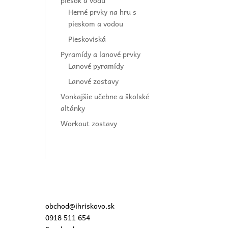
piesok a vodu
Herné prvky na hru s
pieskom a vodou
Pieskoviská
Pyramídy a lanové prvky
Lanové pyramídy
Lanové zostavy
Vonkajšie učebne a školské
altánky
Workout zostavy
obchod@ihriskovo.sk
0918 511 654