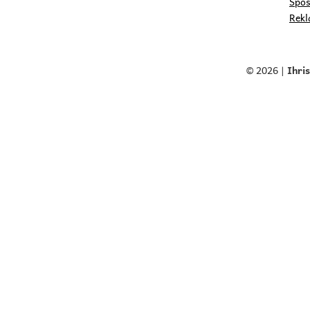
Spôs
Rekl
© 2026 |
Ihri