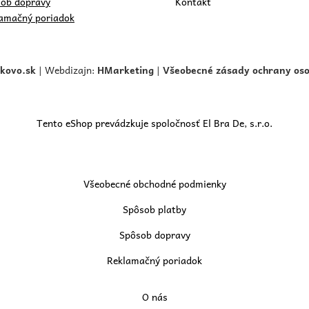
ob dopravy
Kontakt
amačný poriadok
skovo.
sk
| Webdizajn:
HMarketing
|
Všeobecné zásady ochrany os
Tento eShop prevádzkuje spoločnosť El Bra De, s.r.o.
Všeobecné obchodné podmienky
Spôsob platby
Spôsob dopravy
Reklamačný poriadok
O nás