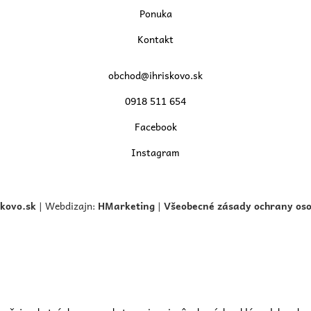
Ponuka
Kontakt
obchod@ihriskovo.sk
0918 511 654
Facebook
Instagram
skovo.
sk
| Webdizajn:
HMarketing
|
Všeobecné zásady ochrany os