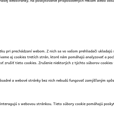
našej webstránky, na poskytovanie prispôsobených reklám alebo obsah
tku pri prechádzaní webom. Z nich sa vo vašom prehliadači ukladajú 
ívame aj cookies tretích strán, ktoré nám pomáhajú analyzovať a poc
 zrušiť tieto cookies. Zrušenie niektorých z týchto súborov cookies 
zásadné a webové stránky bez nich nebudú fungovať zamýšľaným spôso
i interagujú s webovou stránkou. Tieto súbory cookie pomáhajú posky