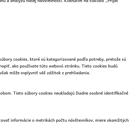
u a analýzu našej návštevnosti. Kliknutím na tlačidlo „Prijať
súbory cookies, ktoré sú kategorizované podľa potreby, pretože sú
hopiť, ako používate túto webovú stránku. Tieto cookies budú
však môže ovplyvniť váš zážitok z prehliadania.
bom. Tieto súbory cookies neukladajú žiadne osobné identifikačné
tovať informácie o metrikách počtu návštevníkov, miere okamžitých