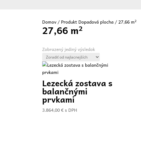
Domov
/ Produkt Dopadová plocha / 27,66 m²
27,66 m²
Vit
Zobrazený jediný výsledok
Lezecká zostava s
balančnými
prvkami
3.864,00
€
s DPH