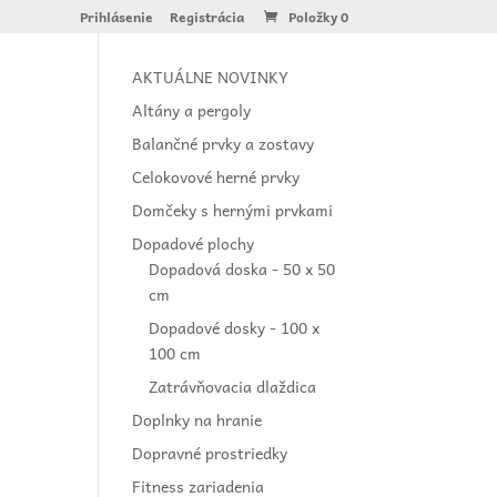
Prihlásenie
Registrácia
Položky 0
AKTUÁLNE NOVINKY
Altány a pergoly
Balančné prvky a zostavy
Celokovové herné prvky
Domčeky s hernými prvkami
Dopadové plochy
Dopadová doska - 50 x 50
cm
Dopadové dosky - 100 x
100 cm
Zatrávňovacia dlaždica
Doplnky na hranie
Dopravné prostriedky
Fitness zariadenia