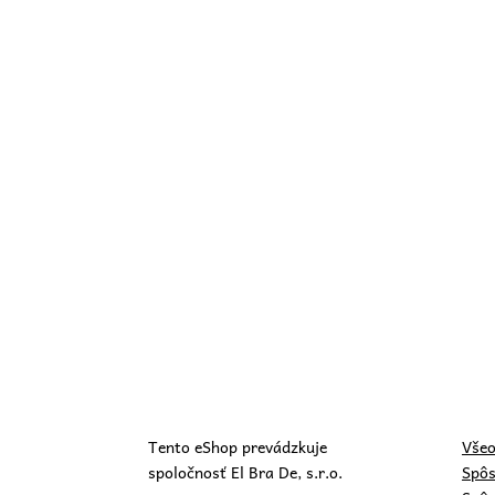
Tento eShop prevádzkuje
Všeo
spoločnosť El Bra De, s.r.o.
Spôs